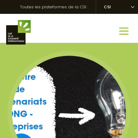
Skip
Panneau de gestion des cookies
Toutes les plateformes de la CSI :
CSI
to
content