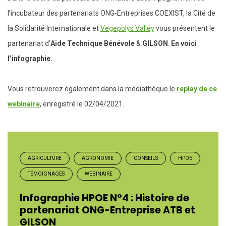
l’incubateur des partenariats ONG-Entreprises COEXIST, la Cité de
la Solidarité Internationale et
Vegepolys Valley
vous présentent le
partenariat d’
Aide Technique Bénévole
&
GILSON
.
En voici
l’infographie.
Vous retrouverez également dans la médiathèque le
replay de ce
webinaire
, enregistré le 02/04/2021.
AGRICULTURE
AGRONOMIE
CONSEILS
HPOE
TÉMOIGNAGES
WEBINAIRE
Infographie HPOE N°4 : Histoire de
partenariat ONG-Entreprise ATB et
GILSON