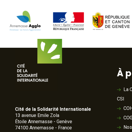
À 
La C
CSI
COH
Cité de la Solidarité Internationale
13 avenue Emile Zola
COG
Étoile Annemasse - Genève
Nos
74100 Annemasse - France