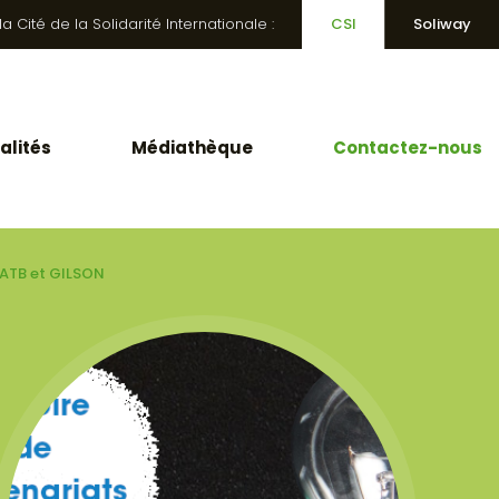
 Cité de la Solidarité Internationale :
CSI
Soliway
alités
Médiathèque
Contactez-nous
 ATB et GILSON