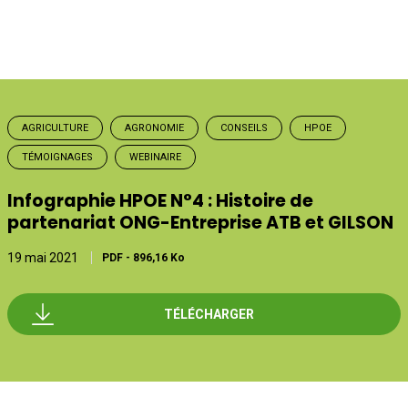
AGRICULTURE
AGRONOMIE
CONSEILS
HPOE
TÉMOIGNAGES
WEBINAIRE
Infographie HPOE N°4 : Histoire de
partenariat ONG-Entreprise ATB et GILSON
19 mai 2021
PDF
-
896,16 Ko
TÉLÉCHARGER