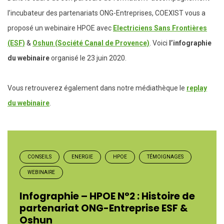
l’incubateur des partenariats ONG-Entreprises, COEXIST vous a
proposé un webinaire HPOE avec
Electriciens Sans Frontières
(ESF)
&
Oshun (Société Canal de Provence)
. Voici
l’infographie
du webinaire
organisé le 23 juin 2020.
Vous retrouverez également dans notre médiathèque le
replay
du webinaire
.
CONSEILS
ENERGIE
HPOE
TÉMOIGNAGES
WEBINAIRE
Infographie – HPOE N°2 : Histoire de
partenariat ONG-Entreprise ESF &
Oshun