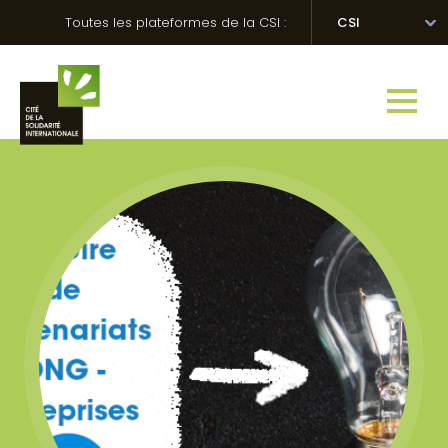
Skip
Panneau de gestion des cookies
Toutes les plateformes de la CSI :
CSI
to
content