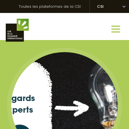
Skip
Panneau de gestion des cookies
Toutes les plateformes de la CSI :
CSI
to
content