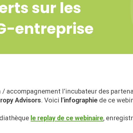
erts sur les
G-entreprise
n / accompagnement l’incubateur des partena
hropy Advisors
. Voici
l’infographie
de ce webin
édiathèque
le replay de ce webinaire
, enregist