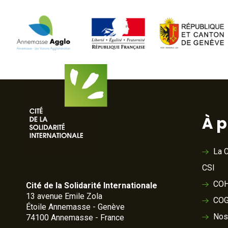
À 
La C
CSI
COH
Cité de la Solidarité Internationale
13 avenue Emile Zola
COG
Étoile Annemasse - Genève
Nos
74100 Annemasse - France