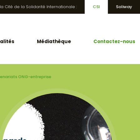
 Cité de la Solidarité Internationale :
CSI
Soliway
alités
Médiathèque
Contactez-nous
rtenariats ONG-entreprise