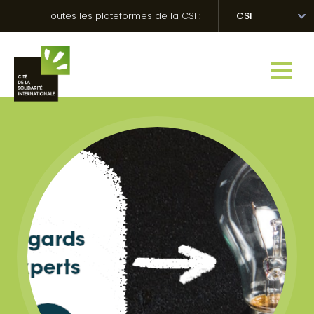
Skip
Panneau de gestion des cookies
Toutes les plateformes de la CSI :
CSI
to
content