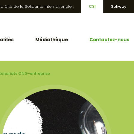
 Cité de la Solidarité Internationale :
CSI
Soliway
alités
Médiathèque
Contactez-nous
rtenariats ONG-entreprise