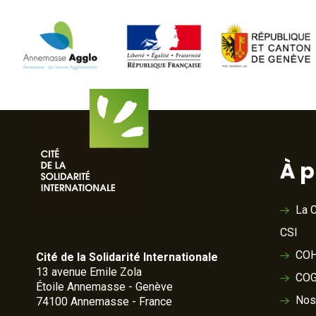
À 
La C
CSI
COH
Cité de la Solidarité Internationale
13 avenue Emile Zola
COG
Étoile Annemasse - Genève
Nos
74100 Annemasse - France