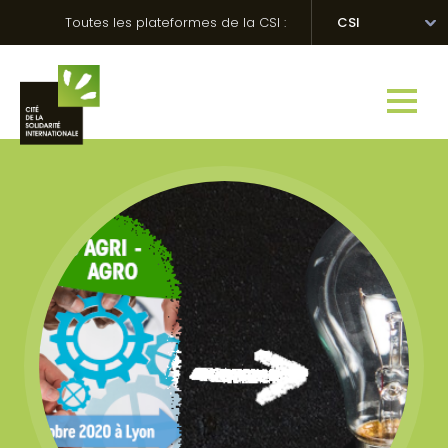
Skip
Panneau de gestion des cookies
Toutes les plateformes de la CSI :
CSI
to
content