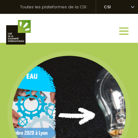
Skip
Panneau de gestion des cookies
Toutes les plateformes de la CSI :
CSI
to
content