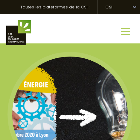
Skip
Panneau de gestion des cookies
Toutes les plateformes de la CSI :
CSI
to
content