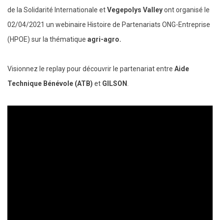
de la Solidarité Internationale et
Vegepolys Valley
ont organisé le
02/04/2021 un webinaire Histoire de Partenariats ONG-Entreprise
(HPOE) sur la thématique
agri-agro.
Visionnez le replay pour découvrir le partenariat entre
Aide
Technique Bénévole (ATB)
et
GILSON
.