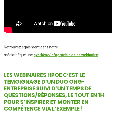
Retrouvez également dans notre
médiathèque une
synthèse/infographie de ce webinaire
.
LES WEBINAIRES HPOE
C’EST LE
TÉMOIGNAGE D’UN DUO ONG-
ENTREPRISE SUIVI D’UN TEMPS DE
QUESTIONS/RÉPONSES, LE TOUT EN 1H
POUR S’INSPIRER ET MONTER EN
COMPÉTENCE VIA L’EXEMPLE !