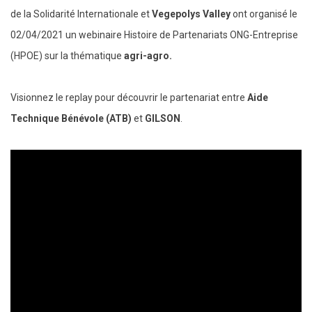
de la Solidarité Internationale et
Vegepolys Valley
ont organisé le
02/04/2021 un webinaire Histoire de Partenariats ONG-Entreprise
(HPOE) sur la thématique
agri-agro.
Visionnez le replay pour découvrir le partenariat entre
Aide
Technique Bénévole (ATB)
et
GILSON
.