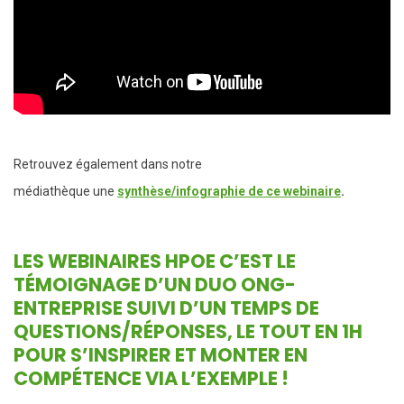
Retrouvez également dans notre
médiathèque une
synthèse/infographie de ce webinaire
.
LES WEBINAIRES HPOE
C’EST LE
TÉMOIGNAGE D’UN DUO ONG-
ENTREPRISE SUIVI D’UN TEMPS DE
QUESTIONS/RÉPONSES, LE TOUT EN 1H
POUR S’INSPIRER ET MONTER EN
COMPÉTENCE VIA L’EXEMPLE !