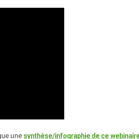
que une
synthèse/infographie de ce webinair