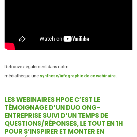
Retrouvez également dans notre
médiathèque une
synthèse/infographie de ce webinaire
.
LES WEBINAIRES HPOE
C’EST LE
TÉMOIGNAGE D’UN DUO ONG-
ENTREPRISE SUIVI D’UN TEMPS DE
QUESTIONS/RÉPONSES, LE TOUT EN 1H
POUR S’INSPIRER ET MONTER EN