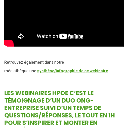
Retrouvez également dans notre
médiathèque une
synthèse/infographie de ce webinaire
.
LES WEBINAIRES HPOE
C’EST LE
TÉMOIGNAGE D’UN DUO ONG-
ENTREPRISE SUIVI D’UN TEMPS DE
QUESTIONS/RÉPONSES, LE TOUT EN 1H
POUR S’INSPIRER ET MONTER EN