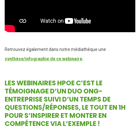
Retrouvez également dans notre médiathèque une
synthèse/infographie de ce webinaire
.
LES WEBINAIRES HPOE
C’EST LE
TÉMOIGNAGE D’UN DUO ONG-
ENTREPRISE SUIVI D’UN TEMPS DE
QUESTIONS/RÉPONSES, LE TOUT EN 1H
POUR S’INSPIRER ET MONTER EN
COMPÉTENCE VIA L’EXEMPLE !