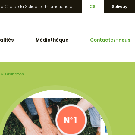
 Cité de la Solidarité Internationale :
CSI
Soliway
alités
Médiathèque
Contactez-nous
F & Grundfos