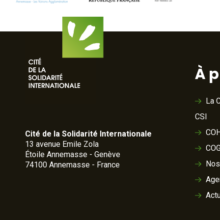
À 
La C
CSI
COH
Cité de la Solidarité Internationale
13 avenue Emile Zola
COG
Étoile Annemasse - Genève
Nos
74100 Annemasse - France
Age
Actu