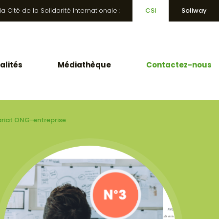
 Cité de la Solidarité Internationale :
CSI
Soliway
alités
Médiathèque
Contactez-nous
ariat ONG-entreprise