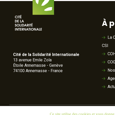
À 
La C
CSI
COH
Cité de la Solidarité Internationale
13 avenue Emile Zola
COG
Étoile Annemasse - Genève
Nos
74100 Annemasse - France
Age
Actu
Ce site utilise des cookies et vous donne
© 2020 Cité de la Solidarité
Crédits
Données personnelles 