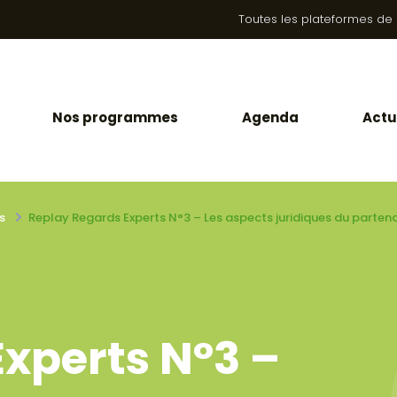
Toutes les plateformes de la
Nos programmes
Agenda
Actu
s
Replay Regards Experts N°3 – Les aspects juridiques du parten
xperts N°3 –