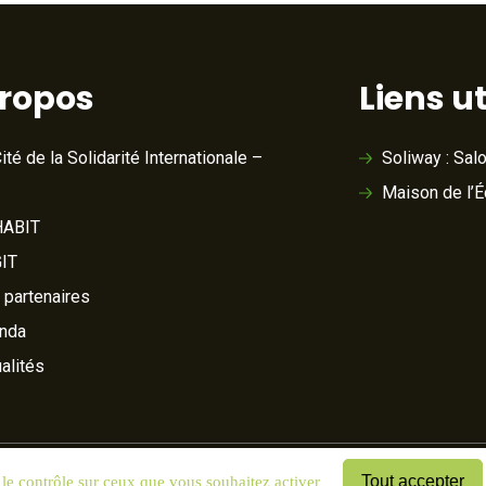
propos
Liens ut
ité de la Solidarité Internationale –
Soliway : Sal
Maison de l’
ABIT
IT
 partenaires
nda
alités
Tout accepter
 le contrôle sur ceux que vous souhaitez activer
& cookies
Mentions légales
Plan du site
Cookies