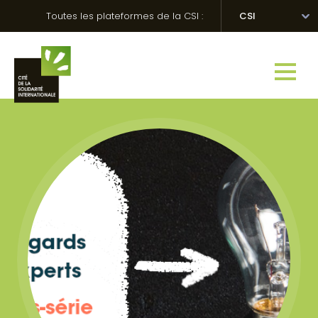
Skip
Panneau de gestion des cookies
Toutes les plateformes de la CSI :
CSI
to
content