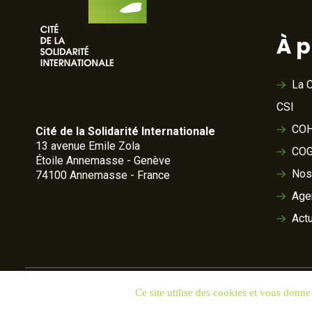
À 
La C
CSI
COH
Cité de la Solidarité Internationale
13 avenue Emile Zola
COG
Étoile Annemasse - Genève
Nos
74100 Annemasse - France
Age
Actu
Ce site utilise des cookies et vous donne
© 2020 Cité de la Solidarité
Crédits
Données personnelles 