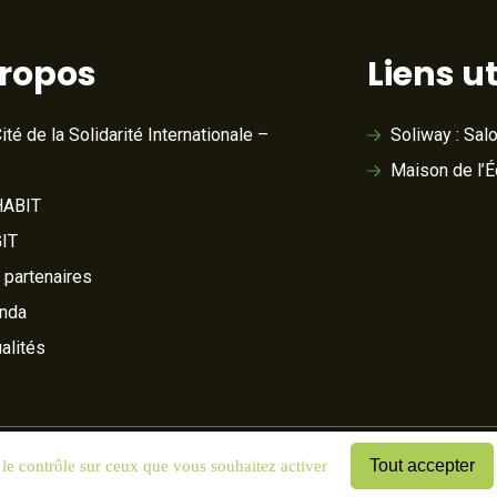
propos
Liens ut
ité de la Solidarité Internationale –
Soliway : Sal
Maison de l’
ABIT
IT
 partenaires
nda
alités
Tout accepter
 le contrôle sur ceux que vous souhaitez activer
& cookies
Mentions légales
Plan du site
Cookies