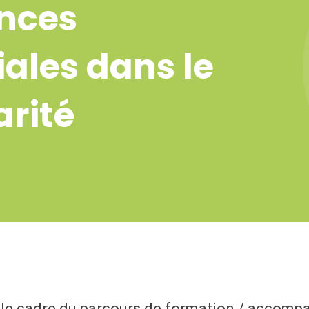
ences
ales dans le
arité
ns le cadre du parcours de formation / accom