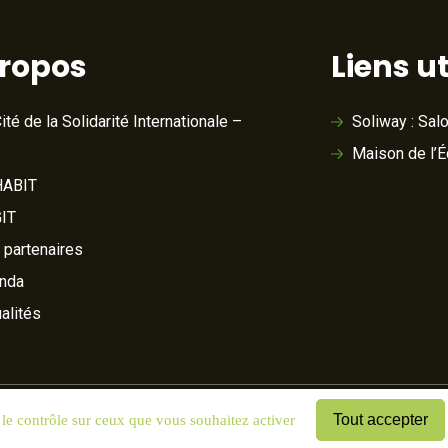
propos
Liens ut
ité de la Solidarité Internationale –
Soliway : Sal
Maison de l’
ABIT
IT
 partenaires
nda
alités
Tout accepter
 le contrôle sur ceux que vous souhaitez activer
& cookies
Mentions légales
Plan du site
Cookies