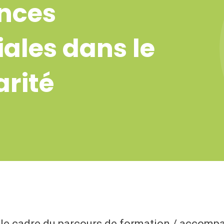
ences
ales dans le
arité
ns le cadre du parcours de formation / accom