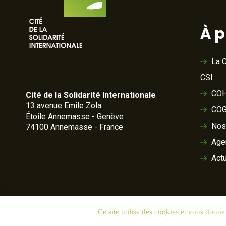
À 
La C
CSI
COH
Cité de la Solidarité Internationale
13 avenue Emile Zola
COG
Étoile Annemasse - Genève
Nos
74100 Annemasse - France
Age
Actu
Ce site utilise des cookies et vous donne
© 2020 Cité de la Solidarité
Crédits
Données personnelles 